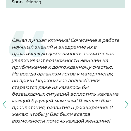
Sonn
feiertag
Самая лучшая клиника! Сочетание в работе
Хочу поблагодарить клинику
Я являюсь клиентом клиники Персона и я
Замечательная клиника, попадаешь в
От всего сердца поздравляю клинику ,,
научный знаний и внедрение их в
очень довольна профессионализмом
другой мир, доброжелательности и
Персона,, с Юбилеем!
Анжелика Огай
практическую деятельность значительно
врачей и персонала, высоким качеством
отзывчивости!
Галина Семёнова
увеличивают возможности женщин на
оборудования и индивидуальным
Галина и Сергей
приближение к долгожданному счастью.
подходом к каждому клиенту.
Не всегда организм готов к материнству,
Благодарность врачам Карибаевой Ш.К.,
RÜCKMELDUNG GEBEN
но врачи Персоны как волшебники
Валиеву Р.К. Айгерим Темирхановне, и
RÜCKMELDUNG GEBEN
стараются даже из казалось бы
многим другим. Такие специалисты
RÜCKMELDUNG GEBEN
безвыходных ситуаций воплотить желание
помогли мне поверить в чудо, поверить в
ALLE BEWERTUNGEN
каждой будущей мамочки! Я желаю Вам
себя и прийти к своим результатам. У меня
ALLE BEWERTUNGEN
процветания, развития и расширения! Я
прекрасная дочь Алёна.
ALLE BEWERTUNGEN
желаю чтобы у Вас были всегда
Елена Польшина
возможности помочь каждой женщине!