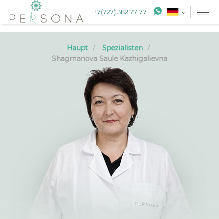
+7(727) 382 77 77
Haupt
Spezialisten
Shagmanova Saule Kazhigalievna