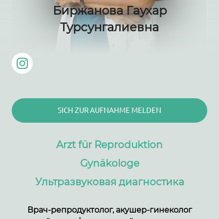
Биржанова Гаухар
Турсунгалиевна
SICH ZUR AUFNAHME MELDEN
Arzt für Reproduktion
Gynäkologe
Ультразвуковая диагностика
Врач-репродуктолог, акушер-гинеколог