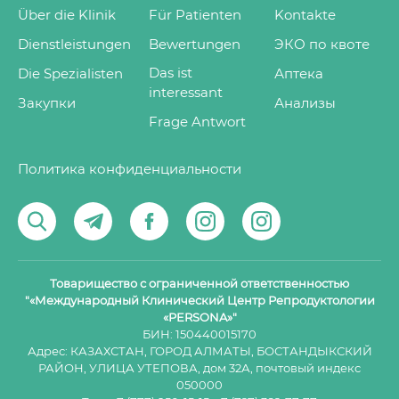
любви и добра!
Über die Klinik
Für Patienten
Kontakte
Dienstleistungen
Bewertungen
ЭКО по квоте
Аля
Das ist
Die Spezialisten
Аптека
interessant
Закупки
Анализы
RÜCKMELDUNG GEBEN
Frage Antwort
Политика конфиденциальности
ALLE BEWERTUNGEN
Товарищество с ограниченной ответственностью
"«Международный Клинический Центр Репродуктологии
«PERSONA»"
БИН: 150440015170
Адрес: КАЗАХСТАН, ГОРОД АЛМАТЫ, БОСТАНДЫКСКИЙ
РАЙОН, УЛИЦА УТЕПОВА, дом 32А, почтовый индекс
050000