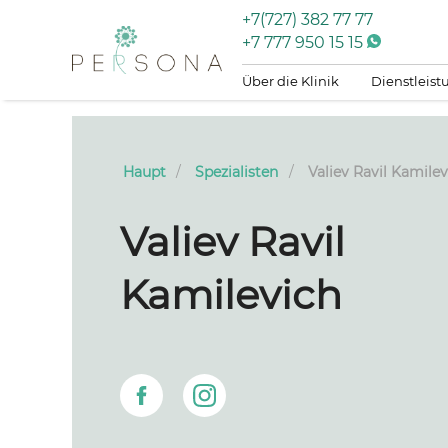
+7(727) 382 77 77
+7 777 950 15 15
Über die Klinik
Dienstleis
Haupt
Spezialisten
Valiev Ravil Kamilev
Valiev Ravil
Kamilevich