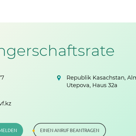
gerschaftsrate
77
Republik Kasachstan, Alma
Utepova, Haus 32a
f.kz
 MELDEN
EINEN ANRUF BEANTRAGEN