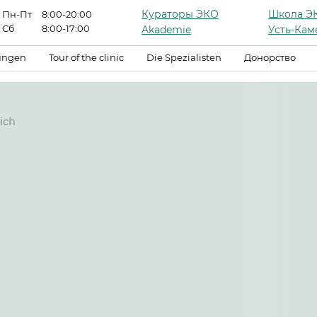
Кураторы ЭКО
Школа Э
Пн-Пт
8:00-20:00
Сб
8:00-17:00
Akademie
Усть-Кам
tungen
Tour of the clinic
Die Spezialisten
Донорство
ich