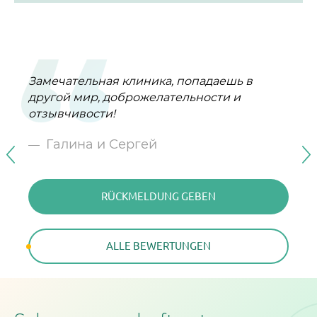
Замечательная клиника, попадаешь в
От всего сердца поздравляю клинику ,,
другой мир, доброжелательности и
Персона,, с Юбилеем!
отзывчивости!
Галина Семёнова
Галина и Сергей
RÜCKMELDUNG GEBEN
RÜCKMELDUNG GEBEN
ALLE BEWERTUNGEN
ALLE BEWERTUNGEN