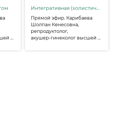
гом
Интегративная (холистическая) медицина - что это?
ва
Прямой эфир. Карибаева
Шолпан Кенесовна,
репродуктолог,
акушер-гинеколог высшей категории, директор по стратегическому развитию и Шурыгина Оксана Викторовна, эмбриолог, врач высшей категории, доктор медицинских наук, заведующий лабораторий ВРТ
акушер-гинеколог высшей категории, директор по стратегическому развитию и Корабельникова Галина Пайзахматовна, эндокринолог