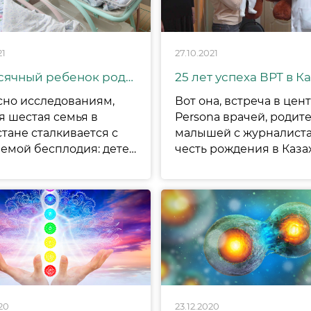
21
27.10.2021
25-тысячный ребенок родился в Казахстане по программе ЭКО
сно исследованиям,
Вот она, встреча в цен
я шестая семья в
Persona врачей, родите
стане сталкивается с
малышей с журналиста
проблемой бесплодия: детей не могут иметь около 15% семейных пар.
20
23.12.2020