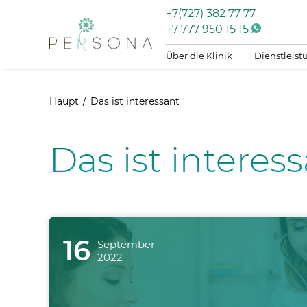
+7(727) 382 77 77
+7 777 950 15 15
Über die Klinik
Dienstleis
Haupt
Das ist interessant
Das ist interes
16
September
2022