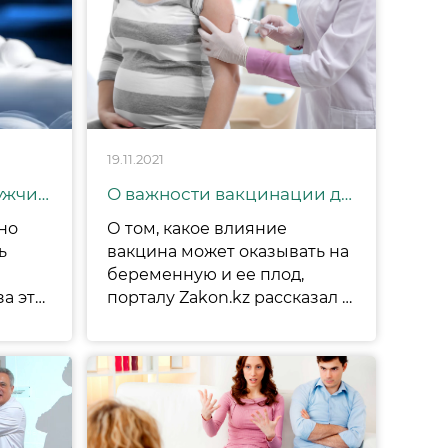
19.11.2021
"Пока не встретила мужчину мечты". Зачем казахстанки замораживают яйцеклетки?
О важности вакцинации для беременных рассказал академик Локшин
но
О том, какое влияние
ь
вакцина может оказывать на
беременную и ее плод,
яйцеклеток. Ежегодно за этой процедурой к репродуктологам обращаются десятки женщин, решившихся на заморозку биоматериала по социальным причинам, передает ЭК.
порталу Zakon.kz рассказал академик НАН РК, главный внештатный репродуктолог Министерства здравоохранения РК Вячеслав Локшин.