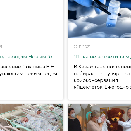
21
22.11.2021
С Наступающим Новым Годом 2022
авление Локшина В.Н.
В Казахстане постепен
тупающим новым годом
набирает популярност
криоконсервация