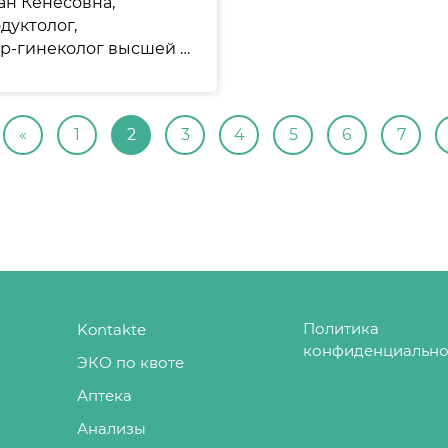
н Кенесовна,
дуктолог,
акушер-гинеколог высшей категории, директор по стратегическому развитию и Айгуль Едыгенова, директор агентства суррогатного материнства «Вита».
«
1
2
3
4
5
6
7
Политика
Kontakte
конфиденциально
ЭКО по квоте
Аптека
Анализы