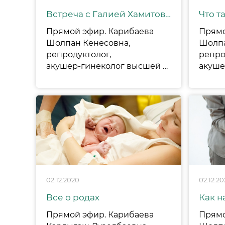
Встреча с Галией Хамитовой, Professional Certified Coach (PCC) ICF
Что т
Прямой эфир. Карибаева
Прямо
Шолпан Кенесовна,
Шолпа
репродуктолог,
репро
акушер-гинеколог высшей категории, директор по стратегическому развитию и Галия Хамитова, Professional Certified Coach (PCC) ICF.
02.12.2020
02.12.2
Все о родах
Прямой эфир. Карибаева
Прямо