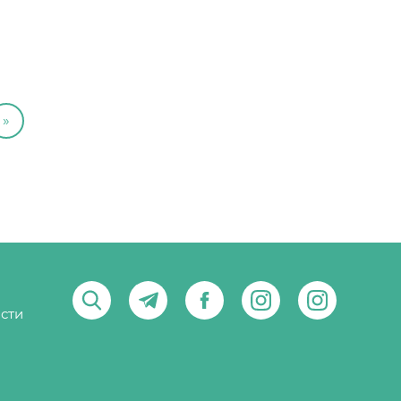
»
сти