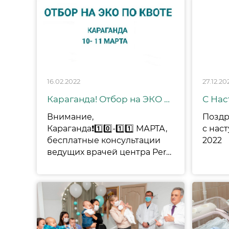
16.02.2022
27.12.20
Караганда! Отбор на ЭКО по квоте!
Внимание,
Поздр
Караганда❗️1️⃣0️⃣-1️⃣1️⃣ МАРТА,
с нас
бесплатные консультации
2022
ведущих врачей центра Persona ✔️для пациентов, столкнувшихся с проблемой бесплодия и другими нарушениями репродуктивной функции организма. Мы едем к вам работать с людьми, претендующими на получение государственной квоты на ЭКО❗️