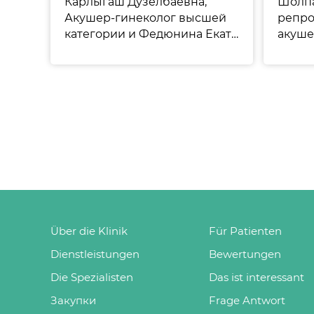
Карлыгаш Дузелбаевна,
Шолпа
Акушер-гинеколог высшей
репро
категории и Федюнина Екатерина Сергеевна, Врач акушер гинеколог. Основатель и директор компании- Академия мам- @academy_mam
Über die Klinik
Für Patienten
Dienstleistungen
Bewertungen
Die Spezialisten
Das ist interessant
Закупки
Frage Antwort