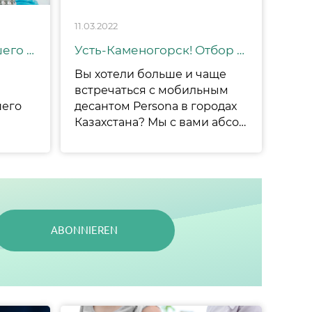
11.03.2022
Внимание! Прайс нашего центра изменен.
Усть-Каменогорск! Отбор на ЭКО по квоте!
Вы хотели больше и чаще
встречаться с мобильным
шего
десантом Persona в городах
Казахстана? Мы с вами абсолютно солидарны. Следующий пункт на карте ✈️ — Усть-Каменогорск. Всего два дня — 1️⃣9️⃣-2️⃣0️⃣ марта.
ABONNIEREN