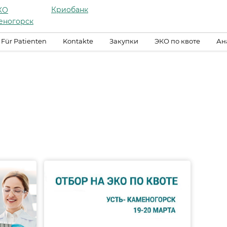
Криобанк
КО
еногорск
Für Patienten
Kontakte
Закупки
ЭКО по квоте
Ан