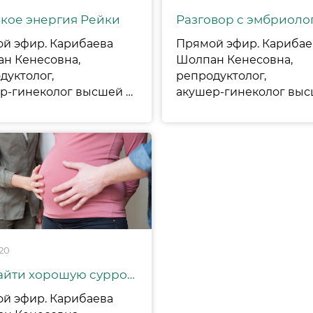
акое энергия Рейки
Разговор с эмбриоло
й эфир. Карибаева
Прямой эфир. Карибае
н Кенесовна,
Шолпан Кенесовна,
дуктолог,
репродуктолог,
акушер-гинеколог высшей категории, директор по стратегическому развитию и Дегтярёва Ирина, Мастер Рэйки, Астролог
020
Как найти хорошую суррогатную маму, качественного донора яйцеклеток. Кто помогает в этом поиске?
й эфир. Карибаева