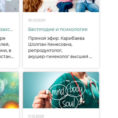
30.12.2020
25 лет успеха ВРТ в Казахстане – 25 тысяч детей!
Бесплодие и психология
тре
Прямой эфир. Карибаева
лей,
Шолпан Кенесовна,
ми, в
репродуктолог,
честь рождения в Казахстане с помощью ЭКО 25-тысячного ребёнка! Оставим здесь на память о важном дне ❤️.
акушер-гинеколог высшей категории, директор по стратегическому развитию и Лаврова Елена Николаевна, Врач-психотерапевт высшей категории, МВА
11.12.2020