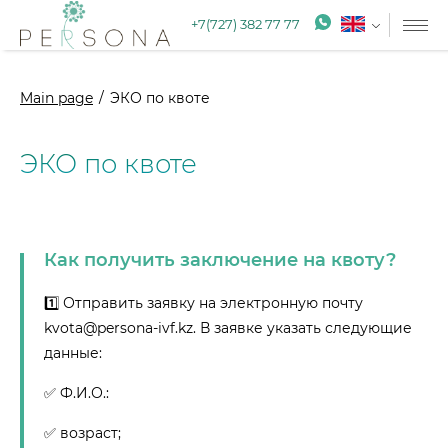
+7(727) 382 77 77
Main page
ЭКО по квоте
ЭКО по квоте
Как получить заключение на квоту?
1️⃣ Отправить заявку на электронную почту
kvota@persona-ivf.kz. В заявке указать следующие
данные:
✅ Ф.И.О.:
✅ возраст;