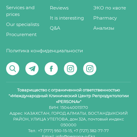
Services and
Reviews
ЭКО по квоте
prices
It is interesting
Pharmacy
Our specialists
Q&A
Анализы
Procurement
Политика конфиденциальности
Товарищество с ограниченной ответственностью
"«Международный Клинический Центр Репродуктологии
«PERSONA»"
БИН: 150440015170
Адрес: КАЗАХСТАН, ГОРОД АЛМАТЫ, БОСТАНДЫКСКИЙ
РАЙОН, УЛИЦА УТЕПОВА, дом 32А, почтовый индекс
050000
Тел.:
+7 (777) 950-15-15
,
+7 (727) 382-77-77
Email:
info@persona-ivf.kz