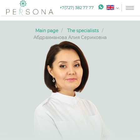
+7(727) 382 77 77
Main page
The specialists
Абдрахманова Алия Сериковна