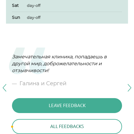
Sat
day-off
Sun
day-off
Замечательная клиника, попадаешь в
От всего сердца поздравляю клинику ,,
другой мир, доброжелательности и
Персона,, с Юбилеем!
отзывчивости!
Галина Семёнова
Галина и Сергей
LEAVE FEEDBACK
LEAVE FEEDBACK
ALL FEEDBACKS
ALL FEEDBACKS