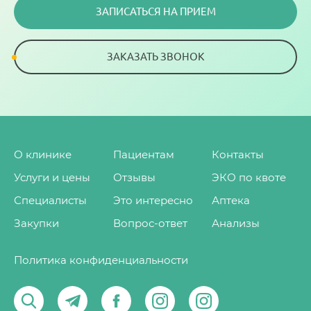
девушкам, чтоб их мечты и желания
ЗАПИСАТЬСЯ НА ПРИЕМ
исполнились самым волшебным образом!
И чтоб в каждой семье появилось чудо -
ЗАКАЗАТЬ ЗВОНОК
замечательные детки! Работайте над собой
и со своим внутренним миром! Всем вам
любви и добра!
Аля
О клинике
Пациентам
Контакты
ОСТАВИТЬ ОТЗЫВ
Услуги и цены
Отзывы
ЭКО по квоте
Специалисты
Это интересно
Аптека
ВСЕ ОТЗЫВЫ
Закупки
Вопрос-ответ
Анализы
Политика конфиденциальности