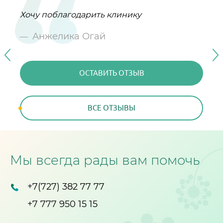
Хочу поблагодарить клинику
Замечательная клиника, попадаешь в
От всего сердца поздравляю клинику ,,
другой мир, доброжелательности и
Персона,, с Юбилеем!
Анжелика Огай
отзывчивости!
Галина Семёнова
Галина и Сергей
ОСТАВИТЬ ОТЗЫВ
ОСТАВИТЬ ОТЗЫВ
ОСТАВИТЬ ОТЗЫВ
ВСЕ ОТЗЫВЫ
ВСЕ ОТЗЫВЫ
ВСЕ ОТЗЫВЫ
Мы всегда рады вам помочь
+7(727) 382 77 77
+7 777 950 15 15