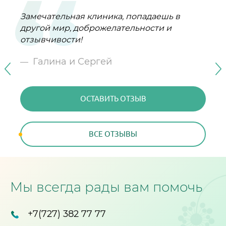
Замечательная клиника, попадаешь в
От всего сердца поздравляю клинику ,,
другой мир, доброжелательности и
Персона,, с Юбилеем!
отзывчивости!
Галина Семёнова
Галина и Сергей
ОСТАВИТЬ ОТЗЫВ
ОСТАВИТЬ ОТЗЫВ
ВСЕ ОТЗЫВЫ
ВСЕ ОТЗЫВЫ
Мы всегда рады вам помочь
+7(727) 382 77 77