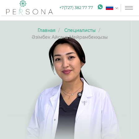
+7(727) 382 77 77
Главная
Специалисты
Әзімбек Айсана Мейрамбекқызы