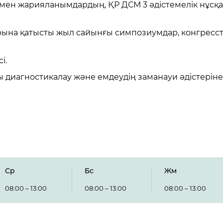
 мен жарияланымдардың, ҚР ДСМ 3 әдістемелік нұс
арына қатысты жыл сайынғы симпозиумдар, конгрес
і.
 диагностикалау және емдеудің заманауи әдістеріне
Ср
Бс
Жм
08:00 – 13:00
08:00 – 13:00
08:00 – 13:00