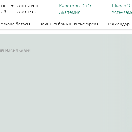
Кураторы ЭКО
Школа Э
Пн-Пт
8:00-20:00
Сб
8:00-17:00
Академия
Усть-Кам
р және бағасы
Клиника бойынша экскурсия
Мамандар
й Васильевич