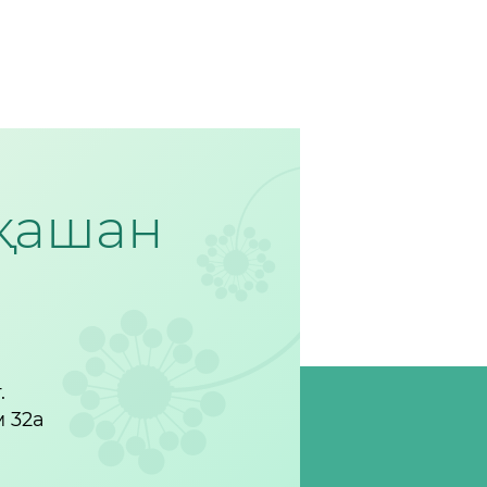
рқашан
.
м 32а