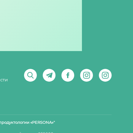
сти
продуктологии «PERSONA»"