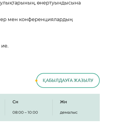
қаулықтарының, өнертуындысына
стер мен конференциялардың
 ие.
ҚАБЫЛДАУҒА ЖАЗЫЛУ
Сн
Жн
08:00 – 10:00
демалыс