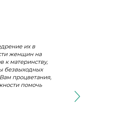
едрение их в
ессионализмом
ности и
сти женщин на
дуальным
в к материнству,
К., Валиеву Р.К.
бы безвыходных
могли мне
Вам процветания,
 У меня прекрасная
ожности помочь