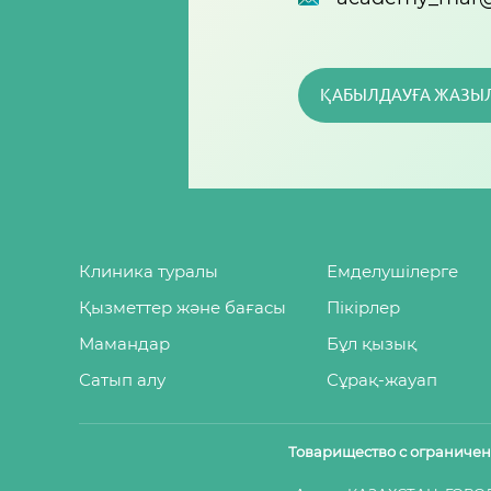
ҚАБЫЛДАУҒА ЖАЗЫ
Клиника туралы
Емделушілерге
Қызметтер және бағасы
Пікірлер
Мамандар
Бұл қызық
Сатып алу
Сұрақ-жауап
Товарищество с ограниче