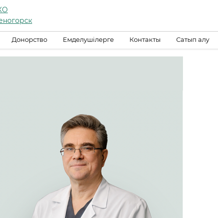
КО
еногорск
Донорство
Емделушілерге
Контакты
Сатып алу