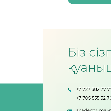
Біз сі
қуаны
+7 727 382 77 7
+7 705 555 52 7
academy_mar@p