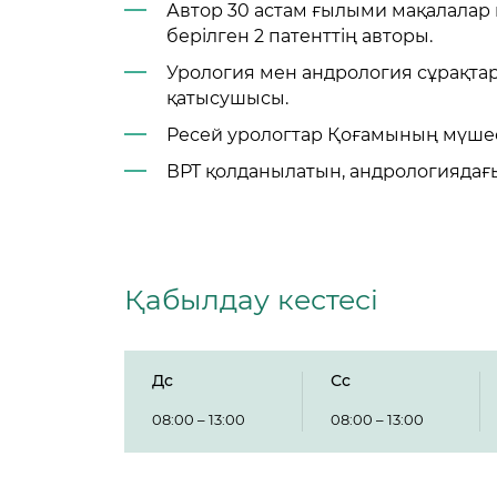
Автор 30 астам ғылыми мақалалар
берілген 2 патенттің авторы.
Урология мен андрология сұрақт
қатысушысы.
Ресей урологтар Қоғамының мүшес
ВРТ қолданылатын, андрологиядағы
Қабылдау кестесі
Дc
Сc
08:00 – 13:00
08:00 – 13:00