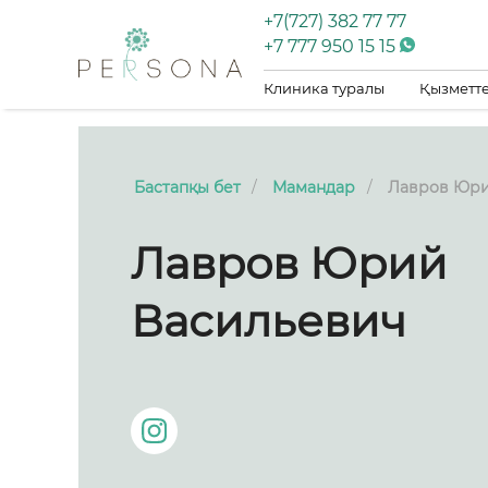
+7(727) 382 77 77
+7 777 950 15 15
Клиника туралы
Қызметте
Бастапқы бет
Мамандар
Лавров Юри
Лавров Юрий
Васильевич