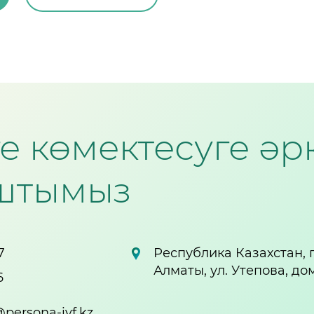
зге көмектесуге ә
штымыз
7
Республика Казахстан, г
Алматы, ул. Утепова, до
6
ersona-ivf.kz