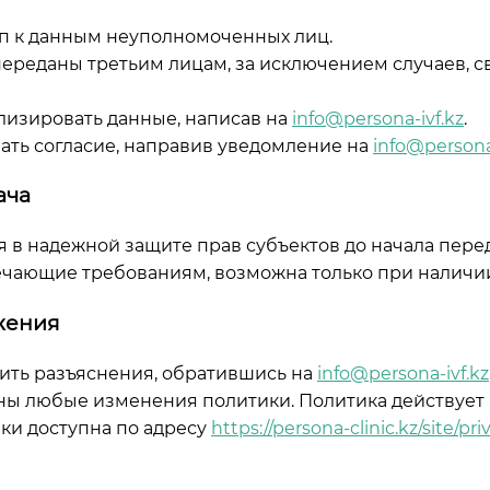
туп к данным неуполномоченных лиц.
 переданы третьим лицам, за исключением случаев, с
ализировать данные, написав на
info@persona-ivf.kz
.
вать согласие, направив уведомление на
info@persona
ача
ся в надежной защите прав субъектов до начала пере
твечающие требованиям, возможна только при наличи
жения
чить разъяснения, обратившись на
info@persona-ivf.kz
жены любые изменения политики. Политика действует
ики доступна по адресу
https://persona-clinic.kz/site/pri