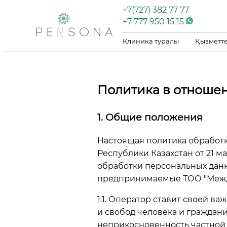
+7(727) 382 77 77
+7 777 950 15 15
Клиника туралы
Қызметте
Политика в отноше
1. Общие положения
Настоящая политика обработк
Республики Казахстан от 21 м
обработки персональных дан
предпринимаемые ТОО "Между
1.1. Оператор ставит своей 
и свобод человека и граждани
неприкосновенность частной 