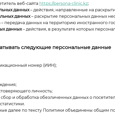
етитель веб-сайта
https://persona-clinic.kz
;
льных данных
– действия, направленные на раскрыт
альных данных
– раскрытие персональных данных не
а
– передача данных на территорию иностранного гос
ых данных
– действия, в результате которых персон
батывать следующие персональные данные
фикационный номер (ИИН);
ождения;
остоверяющего личность;
т сбор и обработка обезличенных данных о посетителях
статистики.
ные далее по тексту Политики объединены общим 