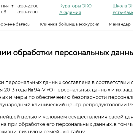
Кураторы ЭКО
Школа Э
Пн-Пт
8:00-20:00
Сб
8:00-17:00
Академия
Усть-Кам
р және бағасы
Клиника бойынша экскурсия
Мамандар
нии обработки персональных данн
и персональных данных составлена в соответствии 
ая 2013 года № 94-V «О персональных данных и их за
ных и меры по обеспечению безопасности персонал
народный клинический центр репродуктологии PER
важнейшей целью и условием осуществления своей д
на при обработке его персональных данных, в том ч
жизни, личную и семейную тайну.