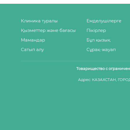
Клиника туралы
Емделушілерге
Қызметтер және бағасы
Пікірлер
Мамандар
Бұл қызық
Сатып алу
Сұрақ-жауап
Товарищество с ограниче
Адрес: КАЗАХСТАН, ГОРО