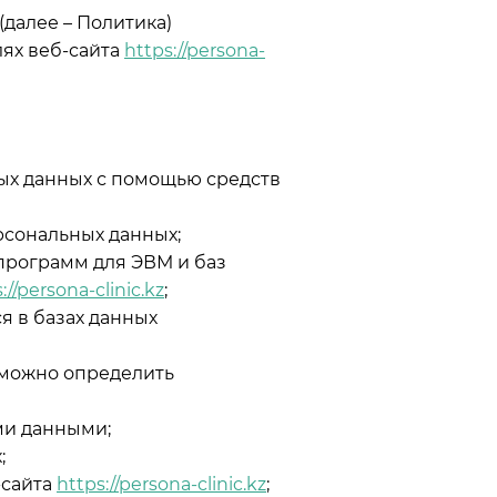
далее – Политика)
ях веб-сайта
https://persona-
ых данных с помощью средств
сональных данных;
программ для ЭВМ и баз
://persona-clinic.kz
;
 в базах данных
зможно определить
ми данными;
;
-сайта
https://persona-clinic.kz
;