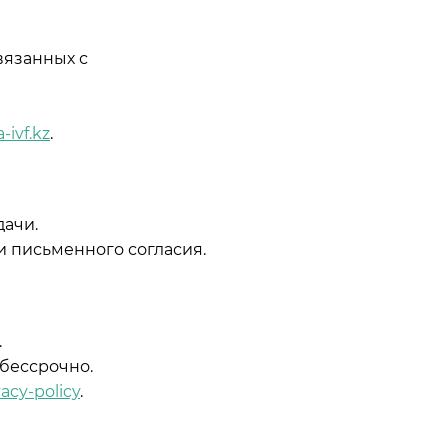
вязанных с
-ivf.kz
.
дачи.
и письменного согласия.
.
 бессрочно.
vacy-policy
.