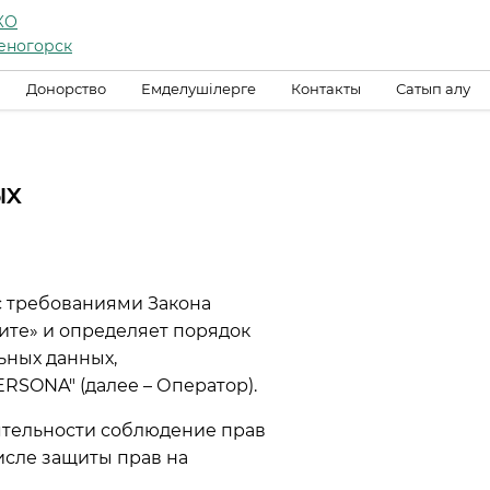
КО
еногорск
Донорство
Емделушілерге
Контакты
Сатып алу
ых
с требованиями Закона
щите» и определяет порядок
ьных данных,
SONA" (далее – Оператор).
еятельности соблюдение прав
исле защиты прав на