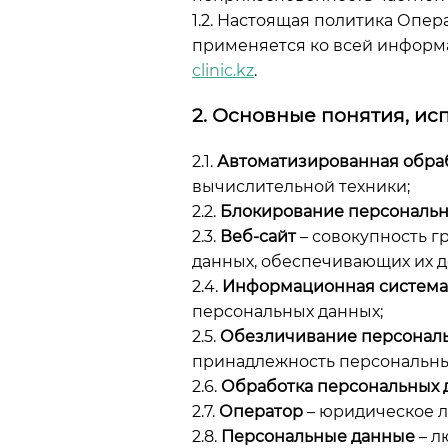
1.2. Настоящая политика Опер
применяется ко всей информа
clinic.kz
.
2. Основные понятия, ис
2.1.
Автоматизированная обра
вычислительной техники;
2.2.
Блокирование персональн
2.3.
Веб-сайт
– совокупность г
данных, обеспечивающих их д
2.4.
Информационная система
персональных данных;
2.5.
Обезличивание персонал
принадлежность персональны
2.6.
Обработка персональных 
2.7.
Оператор
– юридическое л
2.8.
Персональные данные
– л