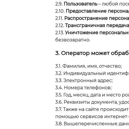
2.9.
Пользователь
– любой пос
2.10.
Предоставление персона
2.11.
Распространение персон
2.12.
Трансграничная передач
2.13.
Уничтожение персональн
безвозвратно.
3. Оператор может обра
3.1. Фамилия, имя, отчество;
3.2. Индивидуальный иденти
3.3. Электронный адрес;
3.4. Номера телефонов;
3.5. Год, месяц, дата и место р
3.6. Реквизиты документа, уд
3.7. Также на сайте происходи
помощью сервисов интернет-
3.8. Вышеперечисленные дан