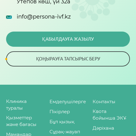
Утепов көш, үй 32а
info@persona-ivf.kz
ҚАБЫЛДАУҒА ЖАЗЫЛУ
ҚОҢЫРАУҒА ТАПСЫРЫС БЕРУ
Клиника
Емделушілерге
Контакты
туралы
Квота
Пікірлер
Қызметтер
бойынша ЭКҰ
Бұл қызық
және бағасы
Дәріхана
Сұрақ-жауап
Мамандар