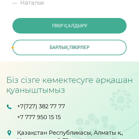
Наталья
ПІКІР ҚАЛДЫРУ
ПІКІР ҚАЛДЫРУ
БАРЛЫҚ ПІКІРЛЕР
БАРЛЫҚ ПІКІРЛЕР
Біз сізге көмектесуге әрқашан
қуаныштымыз
+7(727) 382 77 77
+7 777 950 15 15
Қазақстан Республикасы, Алматы қ.,