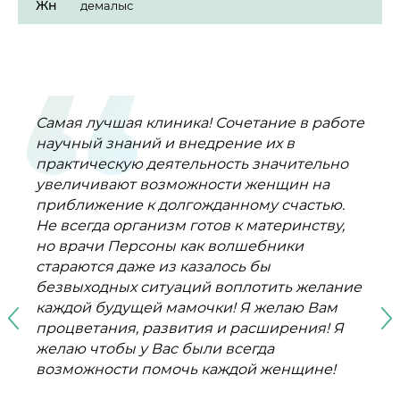
Жн
демалыс
Самая лучшая клиника! Сочетание в работе
Хочу поблагодарить клинику
Я являюсь клиентом клиники Персона и я
Замечательная клиника, попадаешь в
От всего сердца поздравляю клинику ,,
научный знаний и внедрение их в
очень довольна профессионализмом
другой мир, доброжелательности и
Персона,, с Юбилеем!
Анжелика Огай
практическую деятельность значительно
врачей и персонала, высоким качеством
отзывчивости!
Галина Семёнова
увеличивают возможности женщин на
оборудования и индивидуальным
Галина и Сергей
приближение к долгожданному счастью.
подходом к каждому клиенту.
Не всегда организм готов к материнству,
Благодарность врачам Карибаевой Ш.К.,
ПІКІР ҚАЛДЫРУ
но врачи Персоны как волшебники
Валиеву Р.К. Айгерим Темирхановне, и
ПІКІР ҚАЛДЫРУ
стараются даже из казалось бы
многим другим. Такие специалисты
ПІКІР ҚАЛДЫРУ
безвыходных ситуаций воплотить желание
помогли мне поверить в чудо, поверить в
БАРЛЫҚ ПІКІРЛЕР
каждой будущей мамочки! Я желаю Вам
себя и прийти к своим результатам. У меня
БАРЛЫҚ ПІКІРЛЕР
процветания, развития и расширения! Я
прекрасная дочь Алёна.
БАРЛЫҚ ПІКІРЛЕР
желаю чтобы у Вас были всегда
Елена Польшина
возможности помочь каждой женщине!