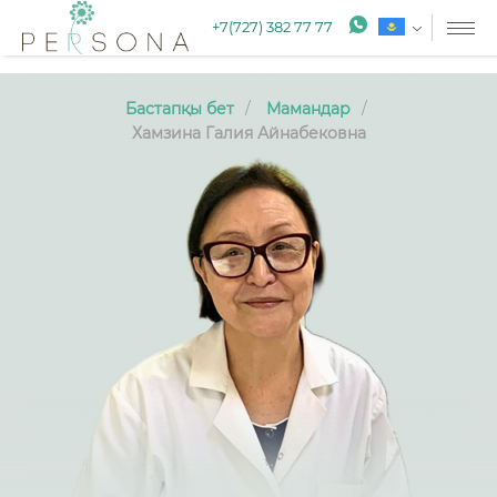
+7(727) 382 77 77
Бастапқы бет
Мамандар
Хамзина Галия Айнабековна