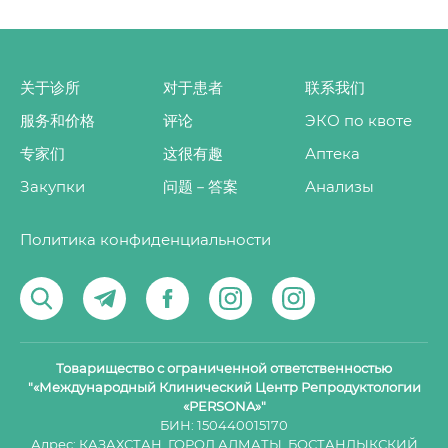
关于诊所
对于患者
联系我们
服务和价格
评论
ЭКО по квоте
专家们
这很有趣
Аптека
Закупки
问题－答案
Анализы
Политика конфиденциальности
Товарищество с ограниченной ответственностью
"«Международный Клинический Центр Репродуктологии
«PERSONA»"
БИН: 150440015170
Адрес: КАЗАХСТАН, ГОРОД АЛМАТЫ, БОСТАНДЫКСКИЙ