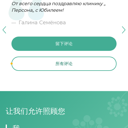
От всего сердца поздравляю клинику ,,
Меня зовут Алмагуль, мы приехали с
Замечательная клиника, попадаешь в
Низкий поклон Анастасии Николаевне
Благодарим Великого человека -
Персона,, с Юбилеем!
мужем с города Атырау с непростой
другой мир, доброжелательности и
Рыбиной за высокий профессионализм,
Вячеслава Нотановича за гуманность и
проблемой, в решении которой помогла
отзывчивости!
человечность и гуманность. Всегда
человечность! Особая благодарность из
Галина Семёнова
клиника «Персона» Выражаем огромную
помним вас.
Петербурга, клиники им. ,, Отта,, за
Галина и Сергей
благодарность клинике «Персона», за
поддержку граждан Российской
Галина и Сергей
профессионализм, за сплоченную работу,
Федерации.
внимательное отношение и проявленную
留下评论
Галина и Сергей
заботу. За долгие годы, в ожидании чуда ,
留下评论
нам помогли врачи от бога- Исенова Сауле
留下评论
Шайкеновна, Валиев Равиль Камильевич,
所有评论
Байысбекова Альфия Гильматовна.
留下评论
所有评论
31.03.2026г. мы стали родителями сладкой
所有评论
девочки, доношенным сроком. Желаем
Вам , крепкого здоровья,
所有评论
профессиональных успехов в Вашей
нелегкой работе, мира и добра!
让我们允许照顾您
Алмагуль