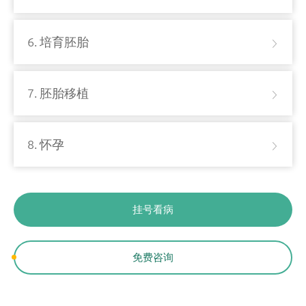
6. 培育胚胎
7. 胚胎移植
8. 怀孕
挂号看病
免费咨询