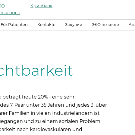
Криобанк
КО
еногорск
Für Patienten
Kontakte
Закупки
ЭКО по квоте
Ан
chtbarkeit
k beträgt heute 20% - eine sehr
es 7. Paar unter 35 Jahren und jedes 3. über
r Familien in vielen Industrieländern ist
sgegangen und zu einem sozialen Problem
rkeit nach kardiovaskulären und