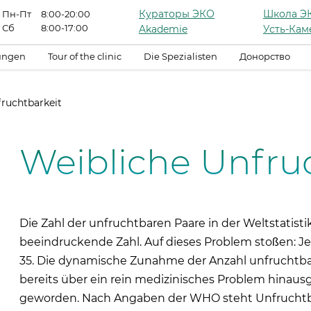
Кураторы ЭКО
Школа Э
Пн-Пт
8:00-20:00
Сб
8:00-17:00
Akademie
Усть-Кам
tungen
Tour of the clinic
Die Spezialisten
Донорство
ruchtbarkeit
Weibliche Unfru
Die Zahl der unfruchtbaren Paare in der Weltstatisti
beeindruckende Zahl. Auf dieses Problem stoßen: Jed
35. Die dynamische Zunahme der Anzahl unfruchtbare
bereits über ein rein medizinisches Problem hinau
geworden. Nach Angaben der WHO steht Unfruchtba