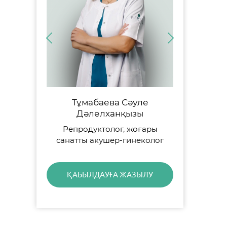
Тұмабаева Сәуле
Дәлелханқызы
Репродуктолог, жоғары
санатты акушер-гинеколог
ҚАБЫЛДАУҒА ЖАЗЫЛУ