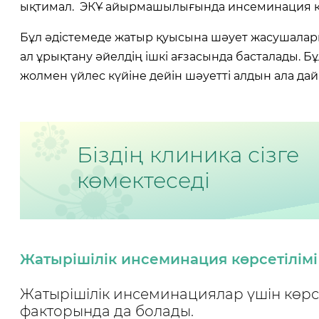
ықтимал. ЭКҰ айырмашылығында инсеминация ке
Бұл әдістемеде жатыр қуысына шәует жасушалар
ал ұрықтану әйелдің ішкі ағзасында басталады. Б
жолмен үйлес күйіне дейін шәуетті алдын ала да
Біздің клиника сізге
көмектеседі
Жатырішілік инсеминация көрсетілімі
Жатырішілік инсеминациялар үшін көрс
факторында да болады.