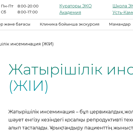
Кураторы ЭКО
Школа Э
Пн-Пт
8:00-20:00
Сб
8:00-17:00
Академия
Усть-Кам
р және бағасы
Клиника бойынша экскурсия
Мамандар
ілік инсеминация (ЖІИ)
Жатырішілік ин
(ЖІИ)
Жатырішілік инсеминация – бұл цервикалдық жо
шәует енгізу кезіндегі қосалқы репродуктивті те
алып тасталады. Ұрықтандыру пациенттің жыныст