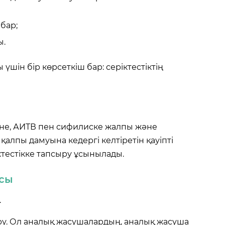
бар;
ы.
ін бір көрсеткіш бар: серіктестіктің
іне, АИТВ пен сифилиске жалпы және
қалпы дамуына кедергі келтіретін қауіпті
ктестікке тапсыру ұсынылады.
асы
.
у. Ол аналық жасушалардың, аналық жасуша