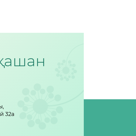
рқашан
ы,
үй 32а