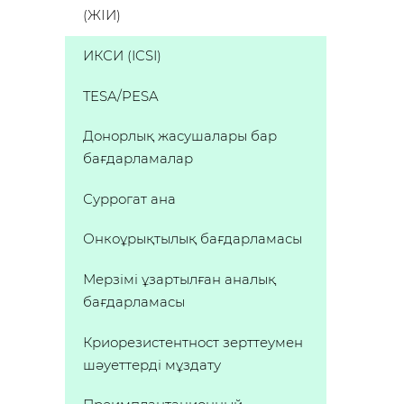
(ЖІИ)
ИКСИ (ICSI)
TESA/PESA
Донорлық жасушалары бар
бағдарламалар
Суррогат ана
Онкоұрықтылық бағдарламасы
Мерзімі ұзартылған аналық
бағдарламасы
Криорезистентност зерттеумен
шәуеттерді мұздату