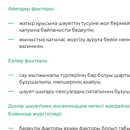
Әйелдер факторы
:
жатыр қуысына шәуеттің түсуіне жол берм
қалуына байланысты бедеулік;
жыныстық қатынас жүргізу ауруға бейім нем
вагинизм.
Ерлер
фактор
ы
:
сау жылжымалы түрлерінің бар болуы шарты
бұзушылығы, мөлшерінің азайуы;
шәует шығару-сексуалдық сипатының бұзу
Донор шәуетімен и
нсеминация
келесі жағдайла
бойынша жүргізіледі
:
бедеулік факторы еркек факторы болып таб