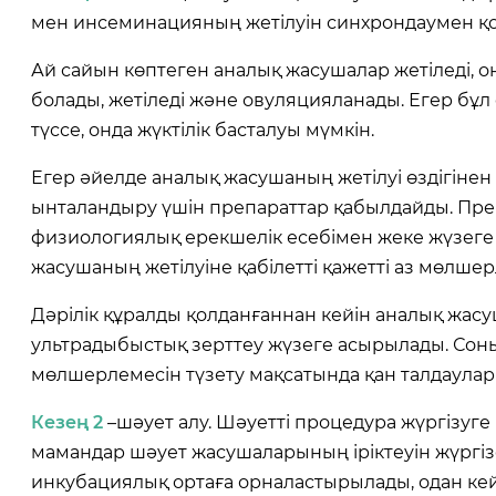
мен инсеминацияның жетілуін синхрондаумен 
Ай сайын көптеген аналық жасушалар жетіледі, он
болады, жетіледі және овуляцияланады. Егер бұл
түссе, онда жүктілік басталуы мүмкін.
Егер әйелде аналық жасушаның жетілуі өздігінен
ынталандыру үшін препараттар қабылдайды. Преп
физиологиялық ерекшелік есебімен жеке жүзеге
жасушаның жетілуіне қабілетті қажетті аз мөлшерл
Дәрілік құралды қолданғаннан кейін аналық жасу
ультрадыбыстық зерттеу жүзеге асырылады. Сон
мөлшерлемесін түзету мақсатында қан талдаулар
Кезең 2
–шәует алу. Шәуетті процедура жүргізуге 
мамандар шәует жасушаларының іріктеуін жүргізе
инкубациялық ортаға орналастырылады, одан ке