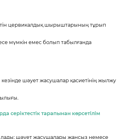
ейтін цервикалдық шырыштарының тұрып
есе мүмкін емес болып табылғанда
 кезінде шәует жасушалар қасиетінің жылжу
шылығы.
рда серіктестік тарапынан көрсетілім
ылады: шәует жасушалары жансыз немесе