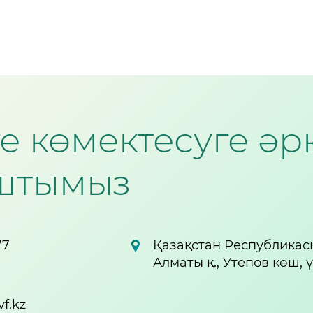
зге көмектесуге ә
штымыз
77
Қазақстан Республикас
Алматы қ., Утепов көш, 
f.kz