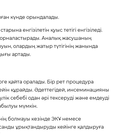
лған күнде орындалады.
рына енгізілетін қуыс тетігі енгізіледі.
ын орналастырады. Аналық жасушаның
уын, олардың жатыр түтігінің жанында
дығы артады.
ге қайта оралады. Бір рет процедура
дейін құрайды. Әдеттегідей, инсеминацияны
лік себебі одан әрі тексеруді және емдеуді
абылуы мүмкін.
нің болмауы кезінде ЭКҰ немесе
асанды ұрықтандыруды кейінге қалдыруға