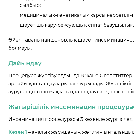
сылбыр;
медициналық-генетикалық қарсы көрсетілім 
шәует шығару-сексуалдық сипат бұзушылығ
Әйел тарапынан донорлық шәует инсеминациясы үш
болмауы.
Дайындау
Процедура жүргізу алдында В және С гепатиттер
арнайы қан талдаулары тапсырылады. Жүктіліктің 
ауруларды жою мақсатында талдауларды екі сері
Жатырішілік
инсеминаци
я процедур
Инсеминация процедурасы 3 кезеңде жүргізіледі
Кезең
1
– аналық жасушаның жетілуін ынталандыр