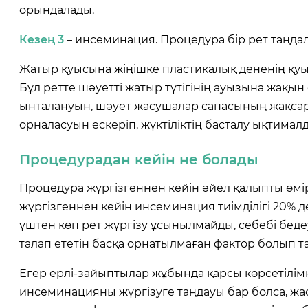
орындалады.
Кезең
3
– инсеминация. Процедура бір рет таңда
Жатыр қуысына жіңішке пластикалық дененің қуыста
Бұл ретте шәуетті жатыр түтігінің ауызына жақ
ынталануын, шәует жасушалар сапасының жақсар
орналасуын ескеріп, жүктіліктің басталу ықтимал
Процедурадан кейін не болады
Процедура жүргізгеннен кейін әйел қалыпты өмір
жүргізгеннен кейін инсеминация тиімділігі 20% 
үштен көп рет жүргізу ұсынылмайды, себебі бедеу
талап ететін басқа орнатылмаған фактор болып т
Егер ерлі-зайыптылар жұбында қарсы көрсетілім
инсеминацияны жүргізуге таңдауы бар болса, ж