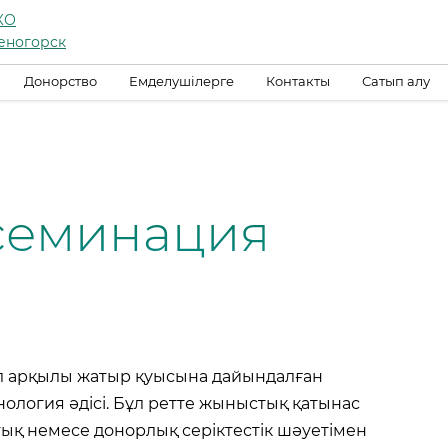
КО
еногорск
Донорство
Емделушілерге
Контакты
Сатып алу
семинация
л арқылы жатыр қуысына дайындалған
хнология әдісі. Бұл ретте жыныстық қатынас
ық немесе донорлық серіктестік шәуетімен