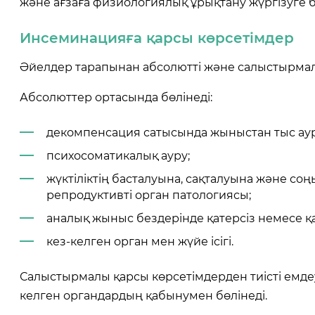
және ағзаға физиологиялық ұрықтану жүргізуге 
Инсеминацияға қарсы көрсетімдер
Әйелдер тарапынан абсолютті және салыстырмал
Абсолюттер ортасында бөлінеді:
декомпенсация сатысында жыныстан тыс аур
психосоматикалық ауру;
жүктіліктің басталуына, сақталуына және соңы
репродуктивті орган патологиясы;
аналық жыныс бездерінде қатерсіз немесе қат
кез-келген орган мен жүйе ісігі.
Салыстырмалы қарсы көрсетімдерден тиісті емдеу
келген органдардың қабынумен бөлінеді.