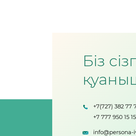
Біз сі
қуаны
+7(727) 382 77 
+7 777 950 15 15
info@persona-iv