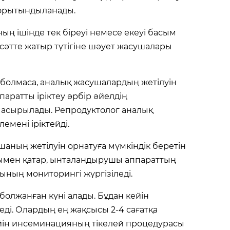
қорытындыланады.
ың ішінде тек біреуі немесе екеуі басым
 сәтте жатыр түтігіне шәует жасушалары
 болмаса, аналық жасушалардың жетілуін
аратты іріктеу әрбір әйелдің
 асырылады. Репродуктолог аналық
емені іріктейді.
шаның жетілуін орнатуға мүмкіндік беретін
ымен қатар, ынталандырушы аппараттың
ының мониторингі жүргізіледі.
болжанған күні алады. Бұдан кейін
ді. Олардың ең жақсысы 2-4 сағатқа
йін инсеминацияның тікелей процедурасы