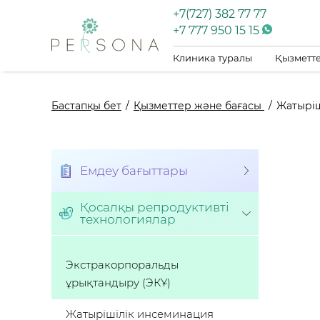
+7(727) 382 77 77
+7 777 950 15 15
Клиника туралы
Қызметте
Бастапқы бет
Қызметтер және бағасы
Жатыріш
Емдеу бағыттары
Қосалқы репродуктивті
технологиялар
Экстракорпоральды
ұрықтандыру (ЭКҰ)
Жатырішілік инсеминация