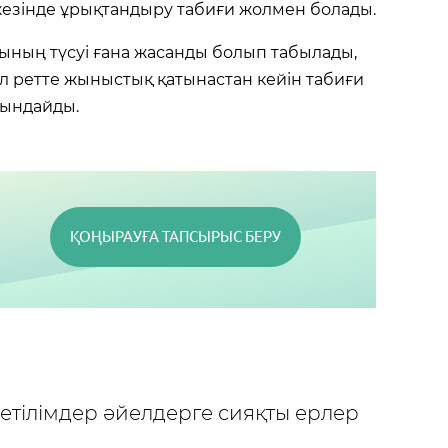
зінде ұрықтандыру табиғи жолмен болады.
ының түсуі ғана жасанды болып табылады,
ұл ретте жыныстық қатынастан кейін табиғи
йындайды.
ҚОҢЫРАУҒА ТАПСЫРЫС БЕРУ
етілімдер әйелдерге сияқты ерлер