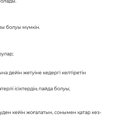
болады.
ы болуы мүмкін.
улар;
на дейін жетуіне кедергі келтіретін
ерлі ісіктердің пайда болуы;
ден кейін жоғалатын, сонымен қатар кез-