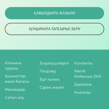
ҚАБЫЛДАУҒА ЖАЗЫЛУ
ҚОҢЫРАУҒА ТАПСЫРЫС БЕРУ
Клиника
Емделушілерге
Контакты
туралы
Квота
Пікірлер
Қызметтер
бойынша ЭКҰ
Бұл қызық
және бағасы
Дәріхана
Сұрақ-жауап
Мамандар
Анализы
Сатып алу