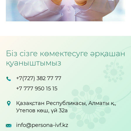
Біз сізге көмектесуге әрқашан
қуаныштымыз
+7(727) 382 77 77
+7 777 950 15 15
Қазақстан Республикасы, Алматы қ.,
Утепов көш, үй 32а
info@persona-ivf.kz