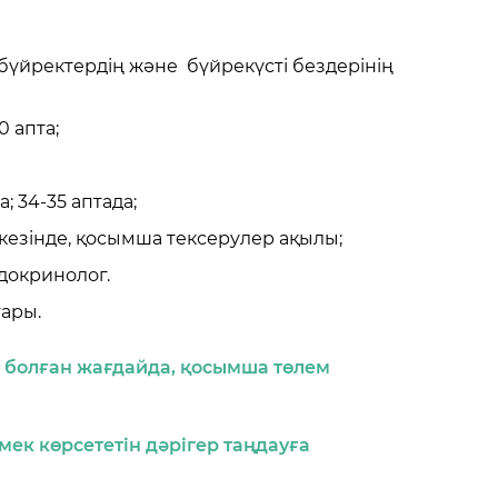
 бүйректердің және бүйрекүсті бездерінің
0 апта;
 34-35 аптада;
у кезінде, қосымша тексерулер ақылы;
докринолог.
ары.
 болған жағдайда, қосымша төлем
көмек көрсететін дәрігер таңдауға