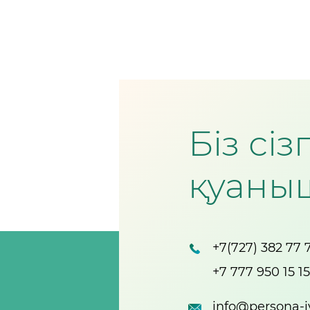
Біз сі
қуаны
+7(727) 382 77 
+7 777 950 15 15
info@persona-iv