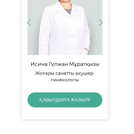
Исина Гүлжан Мұратқызы
Жоғары санатты акушер-
гинекологы
ҚАБЫЛДАУҒА ЖАЗЫЛУ