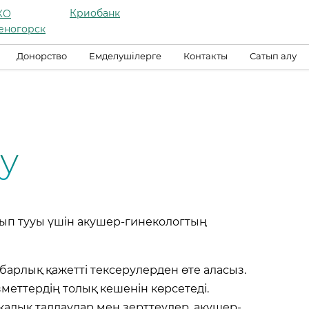
Криобанк
КО
еногорск
Донорство
Емделушілерге
Контакты
Сатып алу
зу
олып тууы үшін акушер-гинекологтың
барлық қажетті тексерулерден өте аласыз.
меттердің толық кешенін көрсетеді.
калық талдаудар мен зерттеулер, акушер-