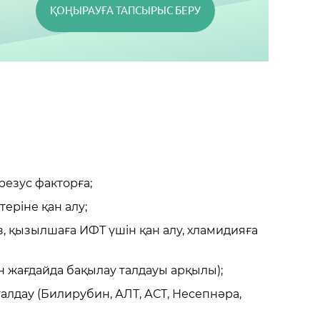
ҚОҢЫРАУҒА ТАПСЫРЫС БЕРУ
резус факторға;
теріне қан алу;
з, қызылшаға ИФТ үшін қан алу, хламидияға
ан жағдайда бақылау талдауы арқылы);
талдау (Билирубин, АЛТ, АСТ, Несепнәра,