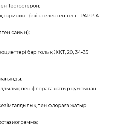
мен Тестостерон;
ық скрининг (екі еселенген тест РАРР-А
лген сайын);
оциеттері бар толық ЖҚТ, 20, 34-35
 жағынды;
мталдылық пен флораға жатыр қуысынан
 сезімталдылық пен флораға жатыр
мостазиограмма;