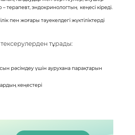
 – терапевт, эндокринологтың кеңесі кіреді.
лік пен жоғары тәуекелдегі жүктіліктерді
і тексерулерден тұрады:
лысын рәсімдеу үшін аурухана парақтарын
ардың кеңестері