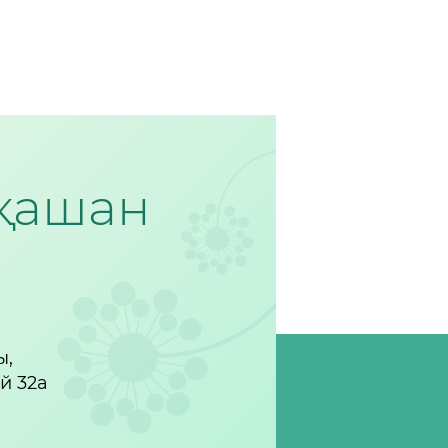
рқашан
ы,
үй 32а