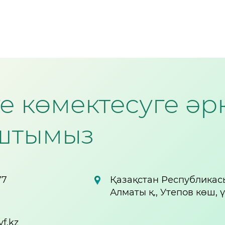
зге көмектесуге ә
штымыз
77
Қазақстан Республикас
Алматы қ., Утепов көш, 
f.kz