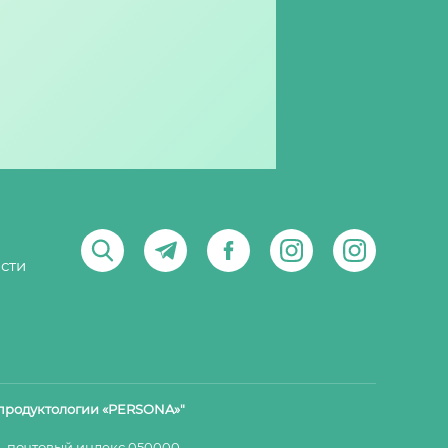
сти
продуктологии «PERSONA»"