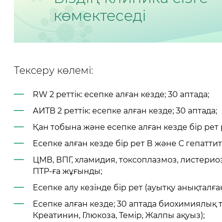
көмектеседі
Тексеру көлемі:
RW 2 реттік: есепке алған кезде; 30 аптада;
АИТВ 2 реттік: есепке алған кезде; 30 аптада;
Қан тобына және есепке алған кезде бір рет 
Есепке алған кезде бір рет В және С гепаттит
ЦМВ, ВПГ, хламидия, токсоплазмоз, листерио
ПТР-ға жұғынды;
Есепке алу кезінде бір рет (ауытқу анықталғ
Есепке алған кезде; 30 аптада биохимиялық 
Креатинин, Глюкоза, Темір, Жалпы ақуыз);