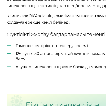
гинекологтың, генетиктің, тар шеңберлі мамандар
Клиникада ЭКҰ әдісінің көмегімен туындаған жүкті
қолдауға ерекше көңіл бөлінеді.
Жүктілікті жүргізу бағдарламасы төменг
Төменде келтірілетін тексеру көлемі
126 күнге 30 аптада бірыңғай жүктілік дема
беру
Акушер-гинекологтың және басқа да маманд
Біздің клиника сізге