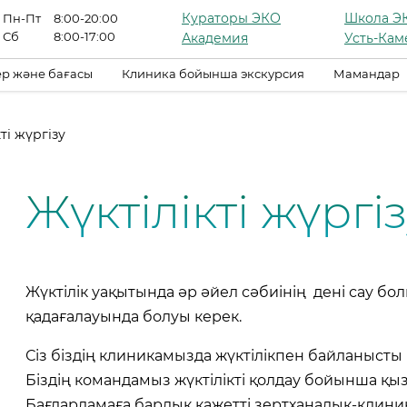
Кураторы ЭКО
Школа Э
Пн-Пт
8:00-20:00
Сб
8:00-17:00
Академия
Усть-Кам
р және бағасы
Клиника бойынша экскурсия
Мамандар
ті жүргізу
Жүктілікті жүргі
Жүктілік уақытында әр әйел сәбиінің дені сау б
қадағалауында болуы керек.
Сіз біздің клиникамызда жүктілікпен байланысты 
Біздің командамыз жүктілікті қолдау бойынша қыз
Бағдарламаға барлық қажетті зертханалық-клини