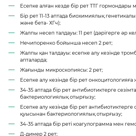
Есепке алған кезде бір рет ТТГ гормондары 
Бір рет 11-13 аптада биохимиялық генетикал
және бета- ХГч);
Жалпы несеп талдауы: 11 рет (дәрігерге әр ке
Нечипоренко бойынша несеп 2 рет;
Жалпы қан талдауы: есепке алу кезінде тромб
апталарда;
Жағынды микроскопиясы: 2 рет;
Есепке алу кезінде бір рет онкоцитологияға
34-35 аптада бір рет антибиотиктерге сезі
бактериологиялық отырғызу;
Есепке алу кезінде бір рет антибиотиктерге
қуысынан бактериологиялық отырғызу;
34-35 аптада бір реті коагулограмма мен ге
Д-димер 2 рет;