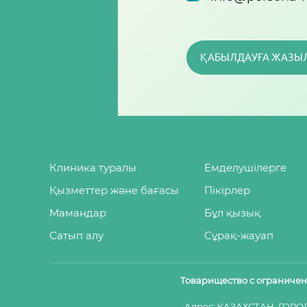
ҚАБЫЛДАУҒА ЖАЗЫ
Клиника туралы
Емделушілерге
Қызметтер және бағасы
Пікірлер
Мамандар
Бұл қызық
Сатып алу
Сұрақ-жауап
Товарищество с ограниче