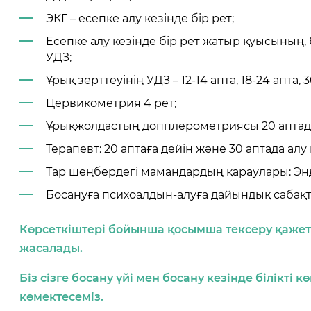
ЭКГ – есепке алу кезінде бір рет;
Есепке алу кезінде бір рет жатыр қуысының,
УДЗ;
Ұрық зерттеуінің УДЗ – 12-14 апта, 18-24 апта, 3
Цервикометрия 4 рет;
Ұрықжолдастың допплерометриясы 20 аптада;
Терапевт: 20 аптаға дейін және 30 аптада ал
Тар шеңбердегі мамандардың қараулары: Эн
Босануға психоалдын-алуға дайындық сабақт
Көрсеткіштері бойынша қосымша тексеру қажет
жасалады.
Біз сізге босану үйі мен босану кезінде білікті 
көмектесеміз.