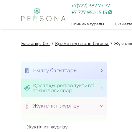
+7(727) 382 77 77
+7 777 950 15 15
Клиника туралы
Қызметте
Бастапқы бет
Қызметтер және бағасы
Жүктілік
Емдеу бағыттары
Қосалқы репродуктивті
технологиялар
Жүктілікті жүргізу
Жүктілікті жүргізу